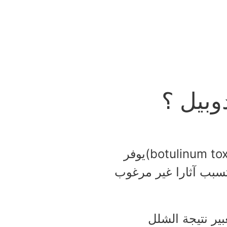
وبيل ؟
على الرغم من أن ذيفان البوتولينوم(botulinum toxin)يوفر
تسبب آثارا غير مرغوب
ير نتيجة الشلل